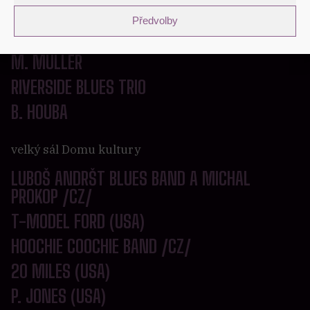
Předvolby
velký sál Domu kultury – akustické odpoledne
M. MÜLLER
RIVERSIDE BLUES TRIO
B. HOUBA
velký sál Domu kultury
LUBOŠ ANDRŠT BLUES BAND A MICHAL
PROKOP /CZ/
T-MODEL FORD (USA)
HOOCHIE COOCHIE BAND /CZ/
20 MILES (USA)
P. JONES (USA)