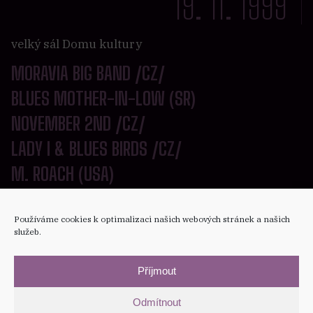
19. 11. 1999
velký sál Domu kultury
MORAVIA BIG BAND /CZ/
BLUES MOTHER-IN-LOW (SR)
NOVEMBER 2ND /CZ/
LADY I & BLUES BIRDS /CZ/
M. ROACH (USA)
BLUES STATION /CZ/
Používáme cookies k optimalizaci našich webových stránek a našich
služeb.
SOBOTA
Příjmout
20. 11. 1999
Odmítnout