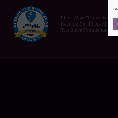
Pou
Blues Alive Festival is a pr
Keeping The Blues Alive a
The Blues Foundation in 