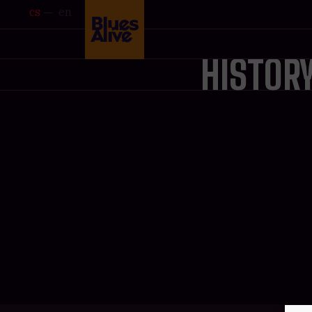
cs
en
HISTOR