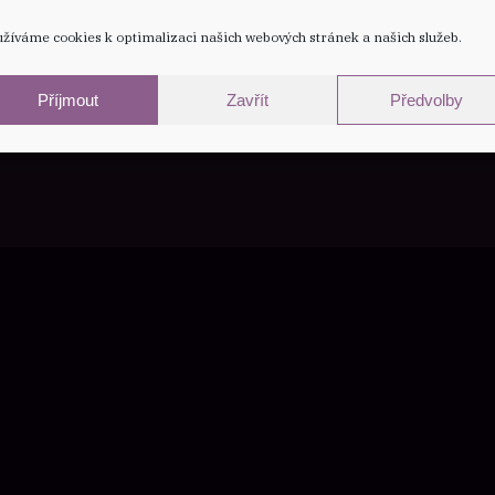
žíváme cookies k optimalizaci našich webových stránek a našich služeb.
contact
press
blue
oud recipient of the
ward presented by
Příjmout
Zavřít
Předvolby
Memphis.