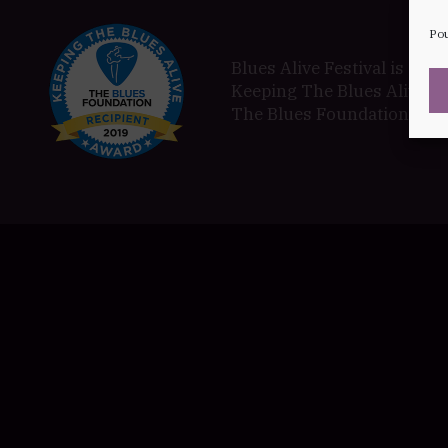
Pou
Blues Alive Festival is a pr
Keeping The Blues Alive a
The Blues Foundation in 