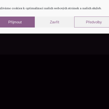
žíváme cookies k optimalizaci našich webových stránek a našich služeb.
contact
press
blue
oud recipient of the
ward presented by
Příjmout
Zavřít
Předvolby
Memphis.