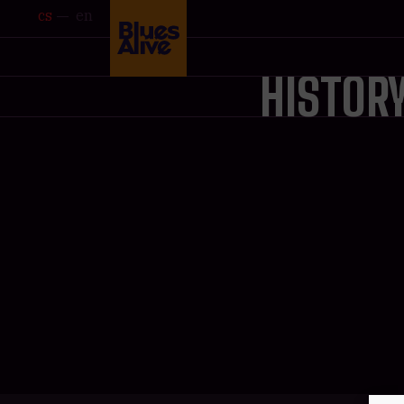
cs
en
HISTOR